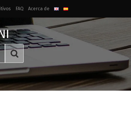
tivos
FAQ
Acerca de
NI