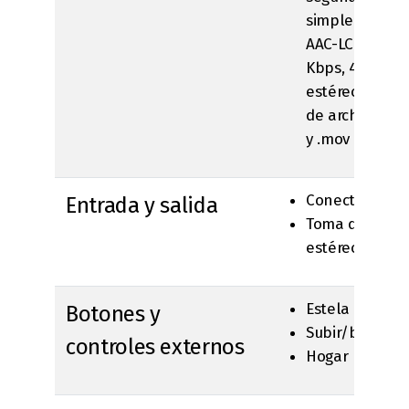
simple con au
AAC-LC hasta 
Kbps, 48 ​​kHz,
estéreo en fo
de archivo .m4
y .mov
Conector de b
Entrada y salida
Toma de auric
estéreo de 3,
Estela del su
Botones y
Subir/bajar v
controles externos
Hogar