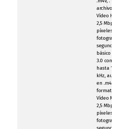
.m4v, . format
archivo mp4 y 
Vídeo H.264, h
2,5 Mbps, 640 
píxeles, 30
fotogramas po
segundo, perfi
básico hasta e
3.0 con audio 
hasta 160 Kbps,
kHz, audio est
en .m4v, .mp4 
formatos de ar
Vídeo MPEG-4,
2,5 Mbps, 640 
píxeles, 30
fotogramas po
segundo, perfi