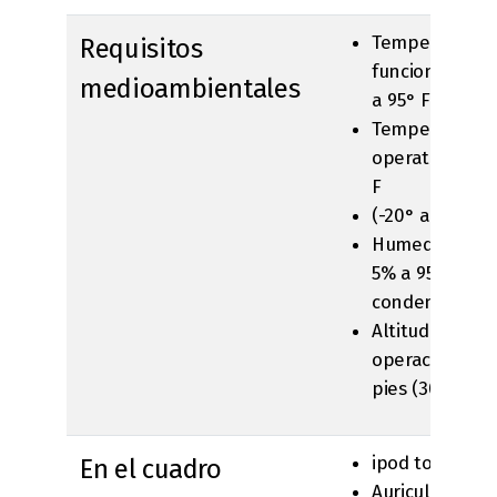
Temperatura 
Requisitos
funcionamient
medioambientales
a 95° F (0° a 3
Temperatura 
operativa: -4° 
F
(-20° a 45°C)
Humedad relat
5% a 95% sin
condensación
Altitud máxim
operación: 10,
pies (3000 m)
ipod touch
En el cuadro
Auriculares