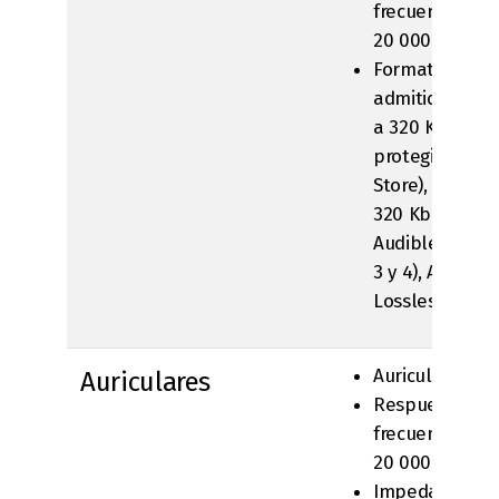
frecuencia: 20
20 000 Hz
Formatos de a
admitidos: AAC
a 320 Kbps), A
protegido (de 
Store), MP3 (de
320 Kbps), MP3
Audible (forma
3 y 4), Apple
Lossless, AIFF
Auriculares
Auriculares
Respuesta de
frecuencia: 20
20 000 Hz
Impedancia: 3