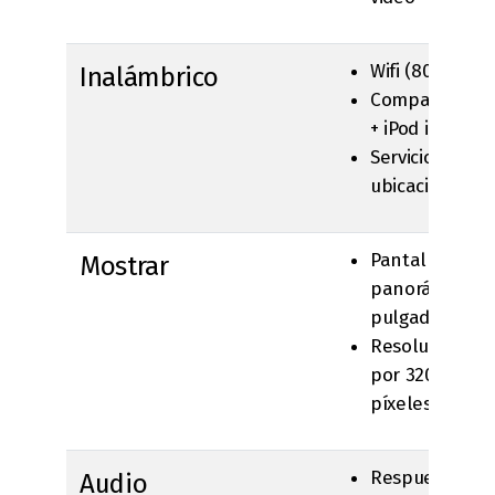
Wifi (802.11b/g
Inalámbrico
Compatible co
+ iPod integra
Servicio basad
ubicación de 
Pantalla multi
Mostrar
panorámica de
pulgadas (diag
Resolución de
por 320 píxele
píxeles por p
Respuesta de
Audio