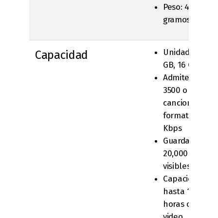
Peso: 4,05 onza
gramos)
Unidad flash d
Capacidad
GB, 16 GB o 32
Admite hasta 1
3500 o 7000
canciones en
formato AAC d
Kbps
Guarda hasta 
20,000 o 25,00
visibles en iPo
Capacidad par
hasta 10 horas
horas o 40 hor
video