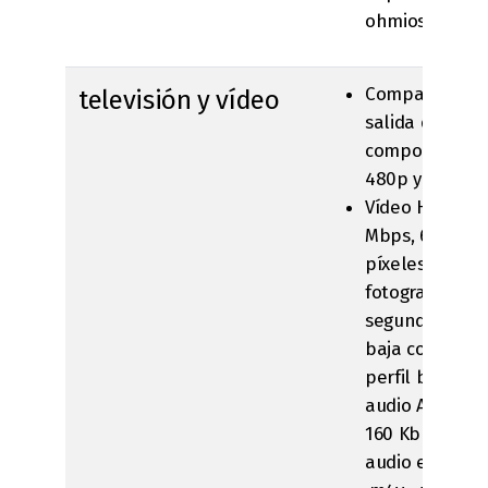
ohmios
Compatibilida
televisión y vídeo
salida de TV p
componentes 
480p y 576p
Vídeo H.264, ha
Mbps, 640 x 4
píxeles, 30
fotogramas po
segundo, versi
baja compleji
perfil base H.
audio AAC-LC 
160 Kbps, 48 ​​k
audio estéreo