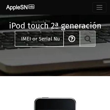
Skip
to
content
iPod touch 2ª generación